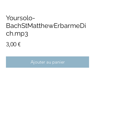
Yoursolo-
BachStMatthewErbarmeDi
ch.mp3
Prix
3,00 €
Ajouter au panier