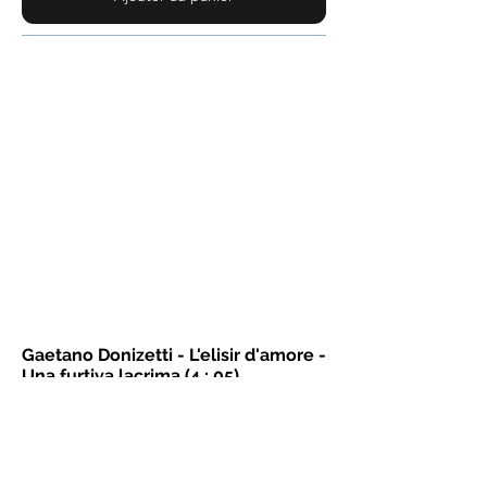
D'autres titres à venir...
N'hésitez pas à demander
ici
la
pièce qui vous ferait plaisir.
Je vous préviendrai lorsqu'elle sera
en ligne et il vous en coûtera... 3
euros
: )
Gaetano Donizetti - L'elisir d'amore -
Una furtiva lacrima (4 : 05)
Chanter sur la démo :