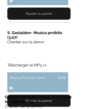
Ajouter au panier
S. Gastaldon- Musica proibita
(3:07)
Chanter sur la demo :
Télécharger le MP3 >>
Musica Proibita-demo
00:00
Giacomo Puccini -Tosca - E lucevan
Ajouter au panier
le stelle (3 : 05)
Chanter sur la démo :